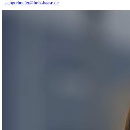
s.angerhoefer@holz-haase.de