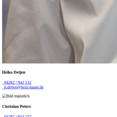
Heiko
Detjen
04282 / 942 132
h.detjen@holz-haase.de
Christian
Peters
04282 / 942 157