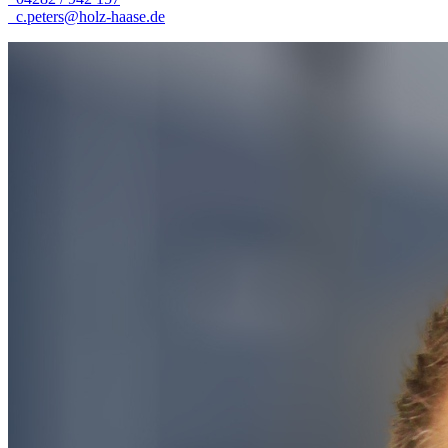
c.peters@holz-haase.de