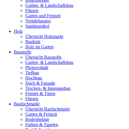
Bodenbeläge
Garten- & Landschaftsbau
Fliesen
Garten und Freizeit
Vertäfelungen
Sanitärartikel
Holz
Übersicht Holzmarkt
Bauholz
Holz im Garten
Baustoffe
Übersicht Baustoffe
Garten- & Landschaftsbau
Photovoltaik
Tiefbau
Hochbau
Dach & Fassade
Trocken- & Innenausbau
Fenster & Türen
Fliesen
Baufachmarkt
Übersicht Baufachmarkt
Garten & Freizeit
Bodenbeläge
Farben & Tapeten