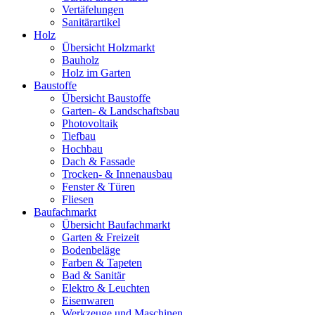
Vertäfelungen
Sanitärartikel
Holz
Übersicht Holzmarkt
Bauholz
Holz im Garten
Baustoffe
Übersicht Baustoffe
Garten- & Landschaftsbau
Photovoltaik
Tiefbau
Hochbau
Dach & Fassade
Trocken- & Innenausbau
Fenster & Türen
Fliesen
Baufachmarkt
Übersicht Baufachmarkt
Garten & Freizeit
Bodenbeläge
Farben & Tapeten
Bad & Sanitär
Elektro & Leuchten
Eisenwaren
Werkzeuge und Maschinen