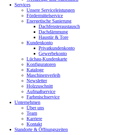
Services
Unsere Serviceleistungen
Fördermittelservice
Energetische Sanierung
Dachfensteraustausch
Dachdämmung
Haustür & Tore
Kundenkonto
Privatkundenkonto
Gewerbekonto
Lüchau-Kundenkarte
Konfiguratoren
Kataloge
Maschinenverleih
Newsletter
Holzzuschnitt
Aufmaßservice
Farbmischservice
Unternehmen
Über uns
Team
Karriere
Kontakt
Standorte & Öffnungszeiten