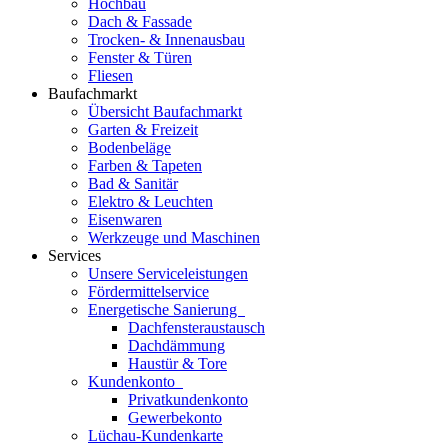
Hochbau
Dach & Fassade
Trocken- & Innenausbau
Fenster & Türen
Fliesen
Baufachmarkt
Übersicht Baufachmarkt
Garten & Freizeit
Bodenbeläge
Farben & Tapeten
Bad & Sanitär
Elektro & Leuchten
Eisenwaren
Werkzeuge und Maschinen
Services
Unsere Serviceleistungen
Fördermittelservice
Energetische Sanierung
Dachfensteraustausch
Dachdämmung
Haustür & Tore
Kundenkonto
Privatkundenkonto
Gewerbekonto
Lüchau-Kundenkarte